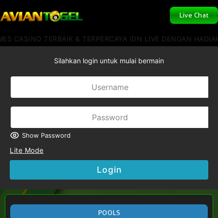
Live Chat
S CASINO TERBAIK & TERPERCAYA IDN LIVE DENGAN HADIAH JA
Silahkan login untuk mulai bermain
Show Password
Lite Mode
Login
POOLS