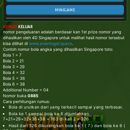
MINIGAME
NOMOR
KELUAR
nomor pengeluaran adalah berdasar kan 1st prize nomor yang
dihasilkan oleh 4D Singapore untuk melihat hasil nomor tersebut
bisa dilihat di
www.aviantogel.space
.
Contoh nomor bola angka yang dihasilkan Singapore toto:
Bola 1 = 7
Bola 2 = 21
Bola 3 = 29
Bola 4 = 32
Bola 5 = 36
Bola 6 = 38
Additional Number = 04
Nomor buka
0885
Cara perhitungan rumus:
Bola di urutkan dari yang terkecil sampai yang terbesar.
Bola ke 1 sampai bola ke 6 dijumlahkan
7+21+29+32+36+38 = 163 di kali 2 = 326
Hasil dari 326 dikurangkan bola ke 1 ( 7 ) dan bola ke 6 (